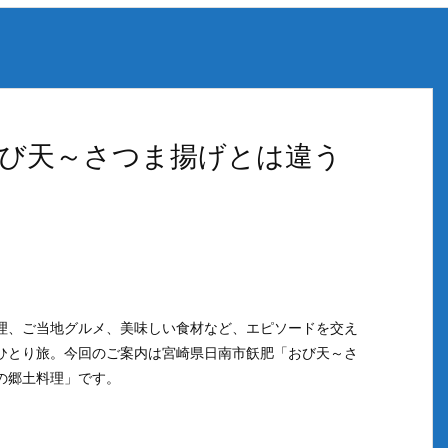
び天～さつま揚げとは違う
理、ご当地グルメ、美味しい食材など、エピソードを交え
ひとり旅。今回のご案内は宮崎県日南市飫肥「おび天～さ
の郷土料理」です。