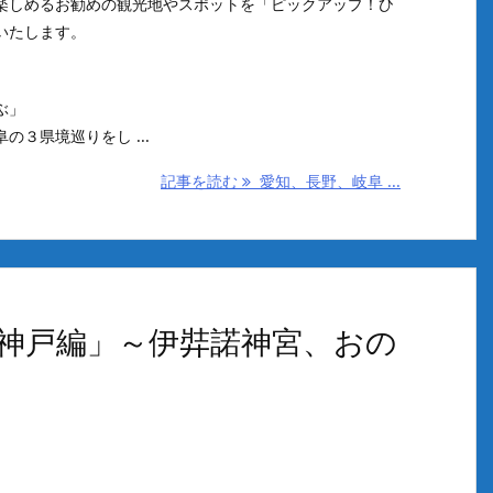
楽しめるお勧めの観光地やスポットを「ピックアップ！ひ
いたします。
ぶ」
３県境巡りをし ...
記事を読む
愛知、長野、岐阜 ...
神戸編」～伊弉諾神宮、おの