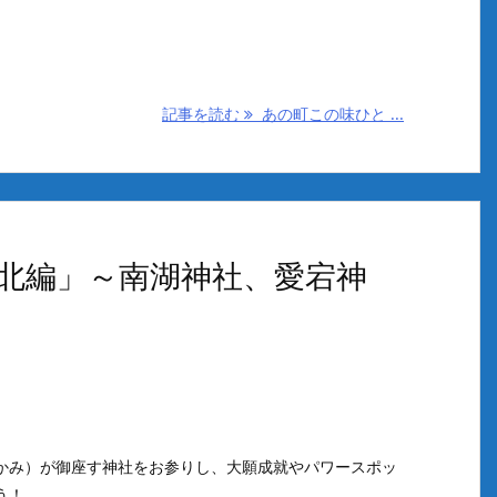
記事を読む
あの町この味ひと ...
北編」～南湖神社、愛宕神
かみ）が御座す神社をお参りし、大願成就やパワースポッ
う！