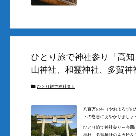
ひとり旅で神社参り「高知
山神社、和霊神社、多賀神
ひとり旅で神社参り

八百万の神（やおよろずの
トの恩恵にあやかりましょ
ひとり旅で神社参り～今回
神社、多賀神社の４カ所を