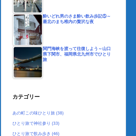
酔いどれ男のさま酔い飲み歩記⑤～
最北のまち稚内の贅沢な夜
関門海峡を渡って往復しよう～山口
県下関市、福岡県北九州市でひとり
旅
カテゴリー
あの町この味ひとり旅
(38)
ひとり旅で神社参り
(33)
ひとり旅で飲み歩き
(46)