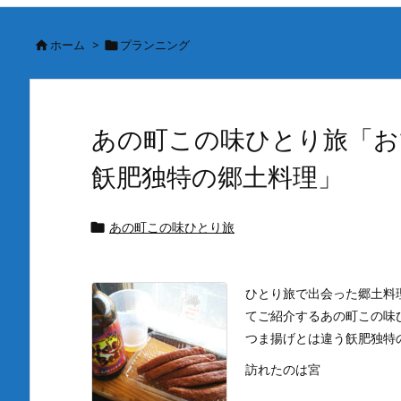
ホーム
>
プランニング


あの町この味ひとり旅「お
飫肥独特の郷土料理」
あの町この味ひとり旅

ひとり旅で出会った郷土料
てご紹介するあの町この味
つま揚げとは違う飫肥独特
訪れたのは宮