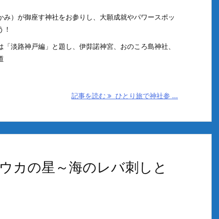
かみ）が御座す神社をお参りし、大願成就やパワースポッ
う！
は「淡路神戸編」と題し、伊弉諾神宮、おのころ島神社、
道
記事を読む
ひとり旅で神社参 ...
ウカの星～海のレバ刺しと