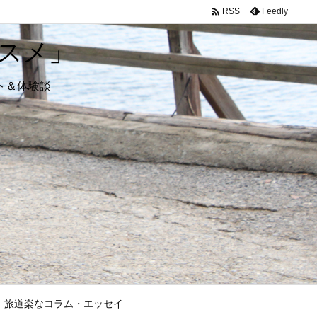

Feedly
RSS
スメ」
ト＆体験談
旅道楽なコラム・エッセイ