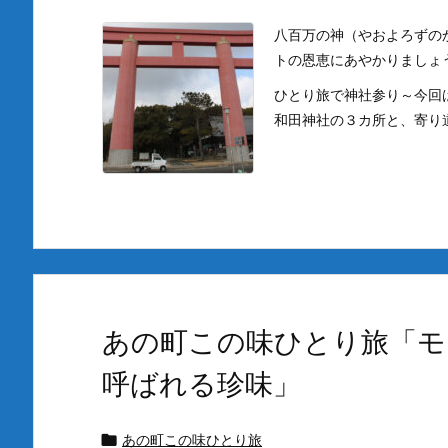
八百万の神（やおよろずの
トの恩恵にあやかりましょ
ひとり旅で神社参り～今回
和田神社の３カ所と、寄り
あの町この味ひとり旅「モ
呼ばれる珍味」
あの町この味ひとり旅
