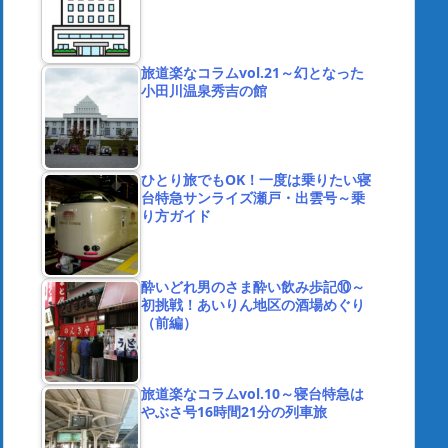
旅道楽なコラムvol.21～幻となった
小田川温泉秀吉の館
ひとり旅でもOK！一度は乗りたい寝
台特急サンライズ瀬戸・出雲号～乗
り方ガイド
酔いどれ男のさま酔い飲み歩記⑩～
初挑戦！あいりん地区の酒場めぐり
（前編）
旅道楽なコラムvol.10～寝台特急は
やぶさ号16時間21分の列車旅