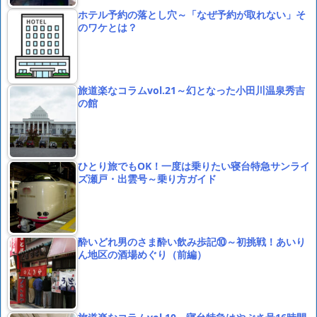
ホテル予約の落とし穴～「なぜ予約が取れない」そ
のワケとは？
旅道楽なコラムvol.21～幻となった小田川温泉秀吉
の館
ひとり旅でもOK！一度は乗りたい寝台特急サンライ
ズ瀬戸・出雲号～乗り方ガイド
酔いどれ男のさま酔い飲み歩記⑩～初挑戦！あいり
ん地区の酒場めぐり（前編）