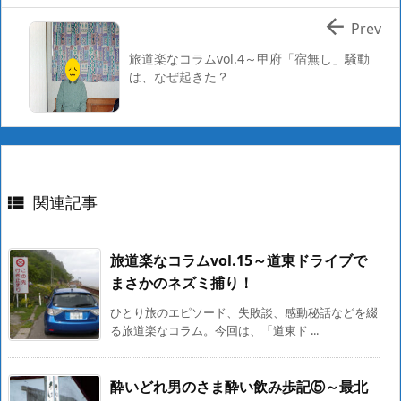

Prev
旅道楽なコラムvol.4～甲府「宿無し」騒動
は、なぜ起きた？
関連記事

旅道楽なコラムvol.15～道東ドライブで
まさかのネズミ捕り！
ひとり旅のエピソード、失敗談、感動秘話などを綴
る旅道楽なコラム。今回は、「道東ド ...
酔いどれ男のさま酔い飲み歩記⑤～最北