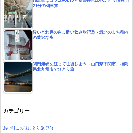
旅道楽なコラムvol.10～寝台特急はやぶさ号16時間
21分の列車旅
酔いどれ男のさま酔い飲み歩記⑤～最北のまち稚内
の贅沢な夜
関門海峡を渡って往復しよう～山口県下関市、福岡
県北九州市でひとり旅
カテゴリー
あの町この味ひとり旅
(38)