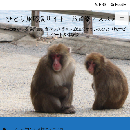

Feedly
RSS
ひとり旅応援サイト「旅道楽ノススメ」

神社参り、酒場探訪、食べ歩き等々～旅道楽オヤジのひとり旅ナビ

ゲート＆体験談
メニュ

サイド

前へ

次へ

検索
ホーム
>
ひとり旅のノウハウ

