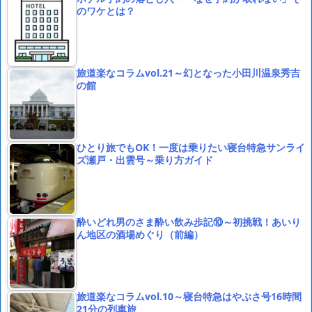
のワケとは？
旅道楽なコラムvol.21～幻となった小田川温泉秀吉
の館
ひとり旅でもOK！一度は乗りたい寝台特急サンライ
ズ瀬戸・出雲号～乗り方ガイド
酔いどれ男のさま酔い飲み歩記⑩～初挑戦！あいり
ん地区の酒場めぐり（前編）
旅道楽なコラムvol.10～寝台特急はやぶさ号16時間
21分の列車旅