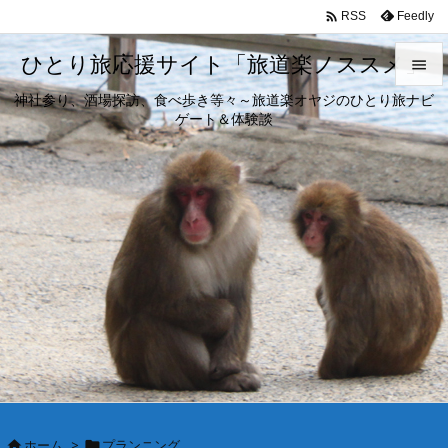

Feedly
RSS
ひとり旅応援サイト「旅道楽ノススメ」

神社参り、酒場探訪、食べ歩き等々～旅道楽オヤジのひとり旅ナビ

ゲート＆体験談
メニュ

サイド

前へ

次へ

検索
ホーム
>
プランニング

