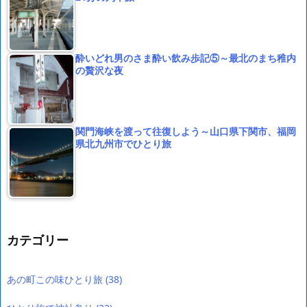
酔いどれ男のさま酔い飲み歩記⑤～最北のまち稚内
の贅沢な夜
関門海峡を渡って往復しよう～山口県下関市、福岡
県北九州市でひとり旅
カテゴリー
あの町この味ひとり旅
(38)