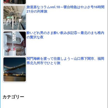
旅道楽なコラムvol.10～寝台特急はやぶさ号16時間
21分の列車旅
酔いどれ男のさま酔い飲み歩記⑤～最北のまち稚内
の贅沢な夜
関門海峡を渡って往復しよう～山口県下関市、福岡
県北九州市でひとり旅
カテゴリー