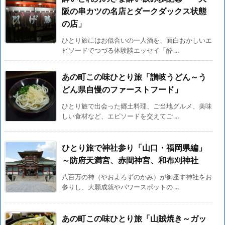
阪の串カツの名店とダークダックス状態
の店」
ひとり旅にはお似合いの一人酒を、面白おかしいエ
ピソードでつづる体験談エッセイ「酔 ...
あの町この味ひとり旅「讃岐うどん～う
どん県自慢のファーストフード」
ひとり旅で出会った郷土料理、ご当地グルメ、美味
しい食材など、エピソードを交えてご ...
ひとり旅で神社参り「山口・福岡県編」
～防府天満宮、赤間神宮、和布刈神社
八百万の神（やおよろずのかみ）が御座す神社をお
参りし、大願成就やパワースポットの ...
あの町この味ひとり旅「山賊焼き～ガッ