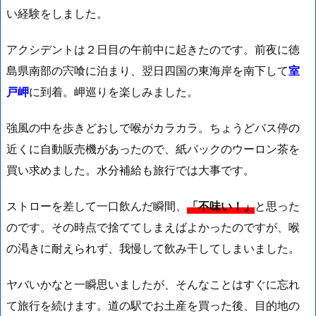
い経験をしました。
アクシデントは２日目の午前中に起きたのです。前夜に徳
島県南部の宍喰に泊まり、翌日四国の東海岸を南下して
室
戸岬
に到着。岬巡りを楽しみました。
強風の中を歩きどおしで喉がカラカラ。ちょうどバス停の
近くに自動販売機があったので、紙パックのウーロン茶を
買い求めました。水分補給も旅行では大事です。
ストローを差して一口飲んだ瞬間、
「不味い！」
と思った
のです。その時点で捨ててしまえばよかったのですが、喉
の渇きに耐えられず、我慢して飲み干してしまいました。
ヤバいかなと一瞬思いましたが、そんなことはすぐに忘れ
て旅行を続けます。道の駅でお土産を買った後、目的地の