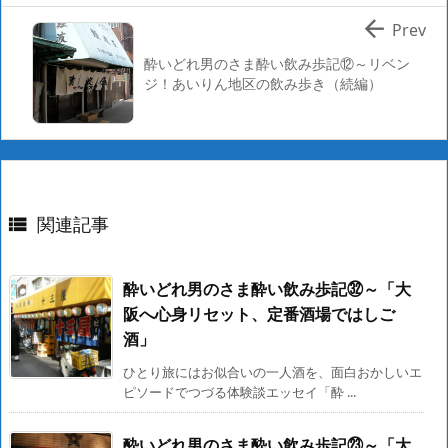

Prev
酔いどれ男のさま酔い飲み歩記⑫～リベン
ジ！あいりん地区の飲み歩き（続編）
関連記事

酔いどれ男のさま酔い飲み歩記㉜～「大
阪へ心身リセット、定番酒場ではしご
酒」
ひとり旅にはお似合いの一人酒を、面白おかしいエ
ピソードでつづる体験談エッセイ「酔 ...
酔いどれ男のさま酔い飲み歩記㉓～「大