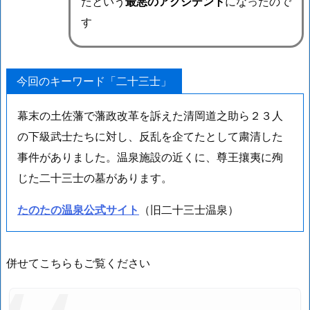
たという
最悪のアクシデント
になったので
す
今回のキーワード「二十三士」
幕末の土佐藩で藩政改革を訴えた清岡道之助ら２３人
の下級武士たちに対し、反乱を企てたとして粛清した
事件がありました。温泉施設の近くに、尊王攘夷に殉
じた二十三士の墓があります。
たのたの温泉公式サイト
（旧二十三士温泉）
併せてこちらもご覧ください