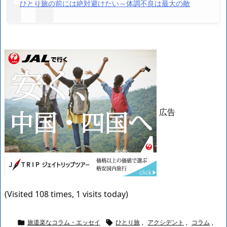
ひとり旅の前には絶対避けたい～体調不良は最大の敵
広告
(Visited 108 times, 1 visits today)
旅道楽なコラム・エッセイ
ひとり旅
,
アクシデント
,
コラム
,

