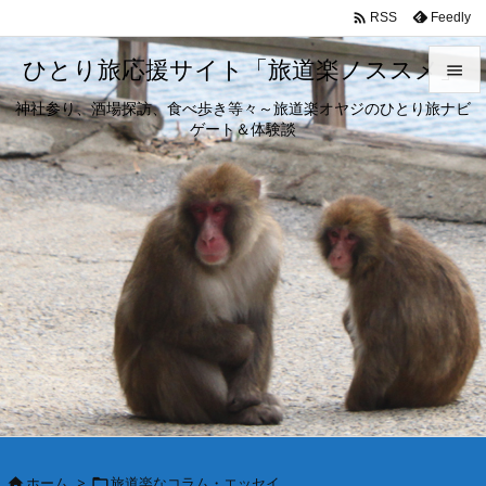

Feedly
RSS
ひとり旅応援サイト「旅道楽ノススメ」

神社参り、酒場探訪、食べ歩き等々～旅道楽オヤジのひとり旅ナビ

ゲート＆体験談
メニュ

サイド

前へ

次へ

検索
ホーム
>
旅道楽なコラム・エッセイ

