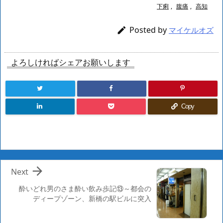
下痢
,
腹痛
,
高知
Posted by

マイケルオズ
よろしければシェアお願いします
Copy

Next
酔いどれ男のさま酔い飲み歩記⑬～都会の
ディープゾーン、新橋の駅ビルに突入