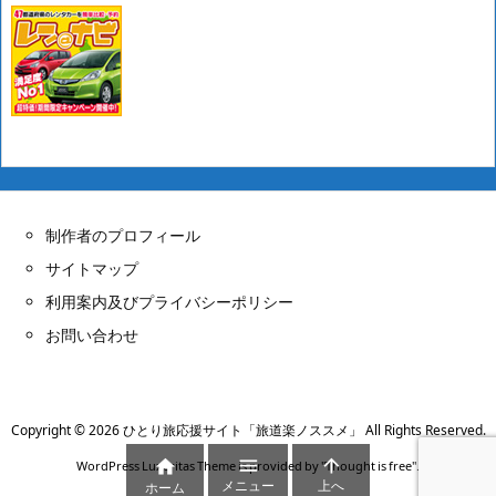
制作者のプロフィール
サイトマップ
利用案内及びプライバシーポリシー
お問い合わせ
Copyright ©
2026
ひとり旅応援サイト「旅道楽ノススメ」
All Rights Reserved.



WordPress Luxeritas Theme is provided by "
Thought is free
".
メニュー
上へ
ホーム