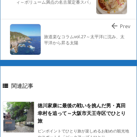
ィ～ボリューム満点の名古屋定番スパ」

Prev
旅道楽なコラムvol.27～太平洋に沈み、太
平洋から昇る太陽
関連記事

徳川家康に最後の戦いを挑んだ男・真田
幸村を追って～大阪市天王寺区でひとり
旅
ピンポイントでひとり旅が楽しめるお勧めの観光地