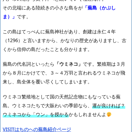
その北端にある陸続きの小さな島をが
「蕪島（かぶし
ま）」
です。
この島はてっぺんに蕪島神社があり、創建は永仁４年
（1296）と言いますから、かなりの歴史がありますし、古
くから信仰の島だったことも分かります。
蕪島の代名詞といったら
「ウミネコ」
です。繁殖期は３月
から８月にかけてで、３～４万羽と言われるウミネコが飛
来し、島全体を覆い尽くしてしまいます。
ウミネコ繁殖地として国の天然記念物にもなっている蕪
島。ウミネコたちで大賑わいの季節なら、
運が良ければ？
ウミネコから「ウン」を授かる
かもしれませんよ
VISITはちのへの蕪島紹介ページ