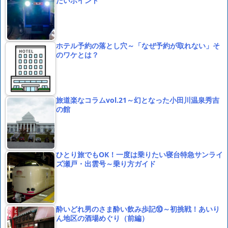
たいポイント
ホテル予約の落とし穴～「なぜ予約が取れない」そ
のワケとは？
旅道楽なコラムvol.21～幻となった小田川温泉秀吉
の館
ひとり旅でもOK！一度は乗りたい寝台特急サンライ
ズ瀬戸・出雲号～乗り方ガイド
酔いどれ男のさま酔い飲み歩記⑩～初挑戦！あいり
ん地区の酒場めぐり（前編）