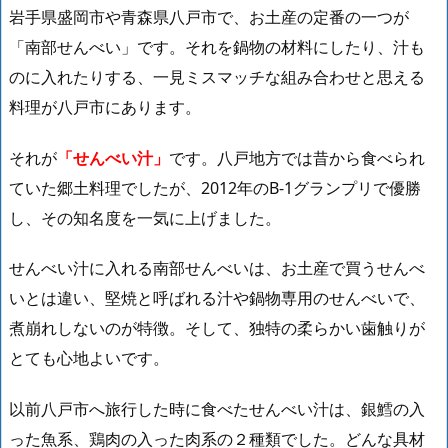
岩手県盛岡市や青森県八戸市で、お土産の定番の一つが
「南部せんべい」です。それを鍋物の材料にしたり、汁も
のに入れたりする、一見ミスマッチな組み合わせと思える
料理が八戸市にあります。
それが
「せんべい汁」
です。八戸地方では昔から食べられ
ていた郷土料理でしたが、2012年のB-1グランプリで優勝
し、その知名度を一気に上げました。
せんべい汁に入れる南部せんべいは、お土産で買うせんべ
いとは違い、堅焼と呼ばれる汁や鍋物専用のせんべいで、
煮崩れしないのが特徴。そして、独特の柔らかい歯触りが
とても心地よいです。
以前八戸市へ旅行した時に食べたせんべい汁は、銀鱈の入
った魚系、鶏肉の入った肉系の２種類でした。
どんな具材