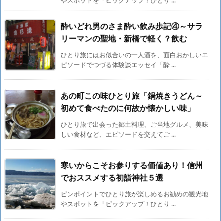
やスポットを「ピックアップ！ひとり ...
酔いどれ男のさま酔い飲み歩記④～サラ
リーマンの聖地・新橋で軽く？飲む
ひとり旅にはお似合いの一人酒を、面白おかしいエ
ピソードでつづる体験談エッセイ「酔 ...
あの町この味ひとり旅「鍋焼きうどん～
初めて食べたのに何故か懐かしい味」
ひとり旅で出会った郷土料理、ご当地グルメ、美味
しい食材など、エピソードを交えてご ...
寒いからこそお参りする価値あり！信州
でおススメする初詣神社５選
ピンポイントでひとり旅が楽しめるお勧めの観光地
やスポットを「ピックアップ！ひとり ...