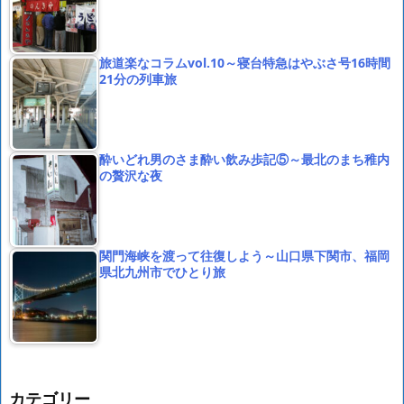
旅道楽なコラムvol.10～寝台特急はやぶさ号16時間
21分の列車旅
酔いどれ男のさま酔い飲み歩記⑤～最北のまち稚内
の贅沢な夜
関門海峡を渡って往復しよう～山口県下関市、福岡
県北九州市でひとり旅
カテゴリー