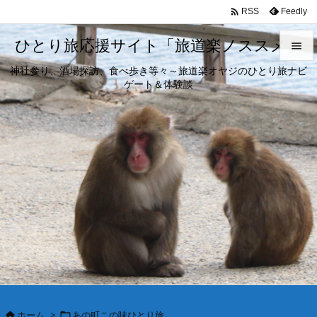

Feedly
RSS
ひとり旅応援サイト「旅道楽ノススメ」

神社参り、酒場探訪、食べ歩き等々～旅道楽オヤジのひとり旅ナビ

ゲート＆体験談
メニュ

サイド

前へ

次へ

検索
ホーム
>
あの町この味ひとり旅

