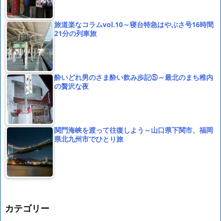
旅道楽なコラムvol.10～寝台特急はやぶさ号16時間
21分の列車旅
酔いどれ男のさま酔い飲み歩記⑤～最北のまち稚内
の贅沢な夜
関門海峡を渡って往復しよう～山口県下関市、福岡
県北九州市でひとり旅
カテゴリー