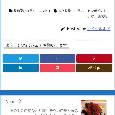
旅道楽なコラム・エッセイ
ひとり旅
,
コラム
,
ピンポイント
,


舟浮
,
西表島
Posted by

マイケルオズ
よろしければシェアお願いします
Copy

Next
あの町この味ひとり旅「モウカの星～海の