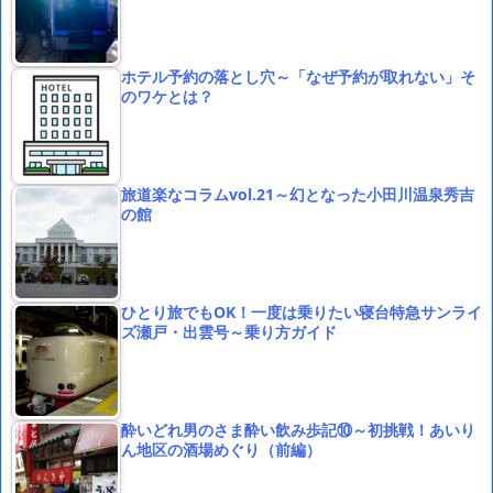
ホテル予約の落とし穴～「なぜ予約が取れない」そ
のワケとは？
旅道楽なコラムvol.21～幻となった小田川温泉秀吉
の館
ひとり旅でもOK！一度は乗りたい寝台特急サンライ
ズ瀬戸・出雲号～乗り方ガイド
酔いどれ男のさま酔い飲み歩記⑩～初挑戦！あいり
ん地区の酒場めぐり（前編）