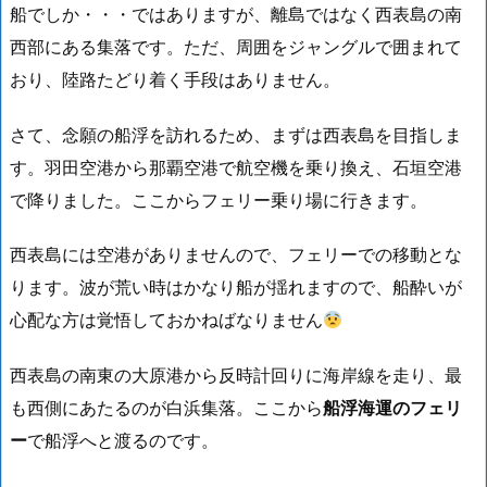
船でしか・・・ではありますが、離島ではなく西表島の南
西部にある集落です。ただ、周囲をジャングルで囲まれて
おり、陸路たどり着く手段はありません。
さて、念願の船浮を訪れるため、まずは西表島を目指しま
す。羽田空港から那覇空港で航空機を乗り換え、石垣空港
で降りました。ここからフェリー乗り場に行きます。
西表島には空港がありませんので、フェリーでの移動とな
ります。波が荒い時はかなり船が揺れますので、船酔いが
心配な方は覚悟しておかねばなりません
西表島の南東の大原港から反時計回りに海岸線を走り、最
も西側にあたるのが白浜集落。ここから
船浮海運のフェリ
ー
で船浮へと渡るのです。