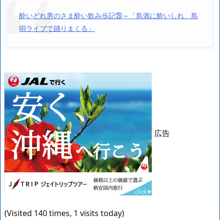
酔いどれ男のさま酔い飲み歩記㉖～「島酒に酔いしれ、島
唄ライブで踊りまくる」
広告
(Visited 140 times, 1 visits today)