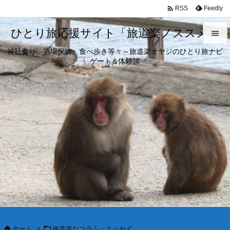

Feedly
RSS
ひとり旅応援サイト「旅道楽ノススメ」

神社参り、酒場探訪、食べ歩き等々～旅道楽オヤジのひとり旅ナビ

ゲート＆体験談
メニュ

サイド

前へ

次へ

検索
ホーム
>
旅道楽なコラム・エッセイ

