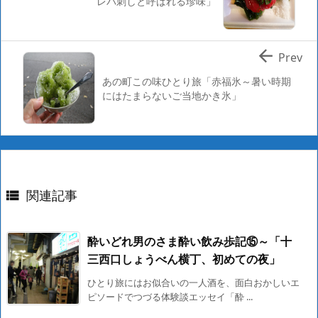
レバ刺しと呼ばれる珍味」

Prev
あの町この味ひとり旅「赤福氷～暑い時期
にはたまらないご当地かき氷」
関連記事

酔いどれ男のさま酔い飲み歩記⑮～「十
三西口しょうべん横丁、初めての夜」
ひとり旅にはお似合いの一人酒を、面白おかしいエ
ピソードでつづる体験談エッセイ「酔 ...