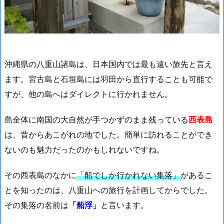
沖縄県の八重山諸島は、日本国内では最も遠い旅先と言え
ます。宮古島と石垣島には羽田から直行することも可能で
すが、他の島へはダイレクトに行かれません。
島全体に南国の大自然が手つかずのまま残っている
西表島
は、昔からあこがれの地でした。簡単に訪れることができ
ないのも魅力だったのかもしれないですね。
その西表島のなかに
「船でしか行かれない集落」
があるこ
とを知ったのは、八重山への旅行を計画してからでした。
その集落の名前は
「船浮」
と言います。