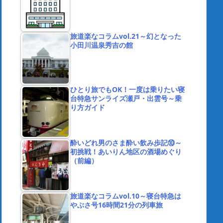
旅道楽なコラムvol.21～幻となった
小田川温泉秀吉の館
ひとり旅でもOK！一度は乗りたい寝
台特急サンライズ瀬戸・出雲号～乗
り方ガイド
酔いどれ男のさま酔い飲み歩記⑩～
初挑戦！あいりん地区の酒場めぐり
（前編）
旅道楽なコラムvol.10～寝台特急は
やぶさ号16時間21分の列車旅