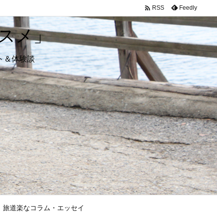

Feedly
RSS
スメ」
ト＆体験談
旅道楽なコラム・エッセイ