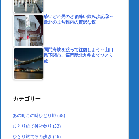
酔いどれ男のさま酔い飲み歩記⑤～
最北のまち稚内の贅沢な夜
関門海峡を渡って往復しよう～山口
県下関市、福岡県北九州市でひとり
旅
カテゴリー
あの町この味ひとり旅
(38)
ひとり旅で神社参り
(33)
ひとり旅で飲み歩き
(46)