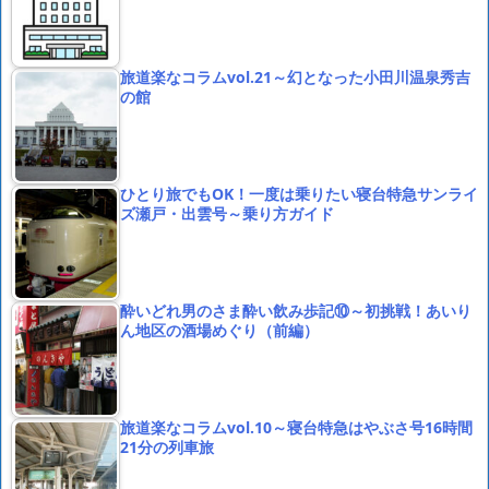
旅道楽なコラムvol.21～幻となった小田川温泉秀吉
の館
ひとり旅でもOK！一度は乗りたい寝台特急サンライ
ズ瀬戸・出雲号～乗り方ガイド
酔いどれ男のさま酔い飲み歩記⑩～初挑戦！あいり
ん地区の酒場めぐり（前編）
旅道楽なコラムvol.10～寝台特急はやぶさ号16時間
21分の列車旅