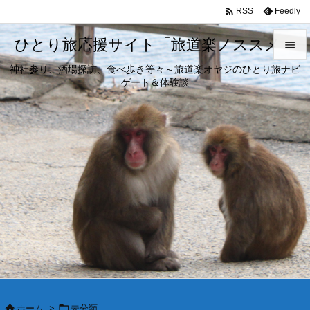

Feedly
RSS
ひとり旅応援サイト「旅道楽ノススメ」

神社参り、酒場探訪、食べ歩き等々～旅道楽オヤジのひとり旅ナビ

ゲート＆体験談
メニュ

サイド

前へ

次へ

検索
ホーム
>
未分類

