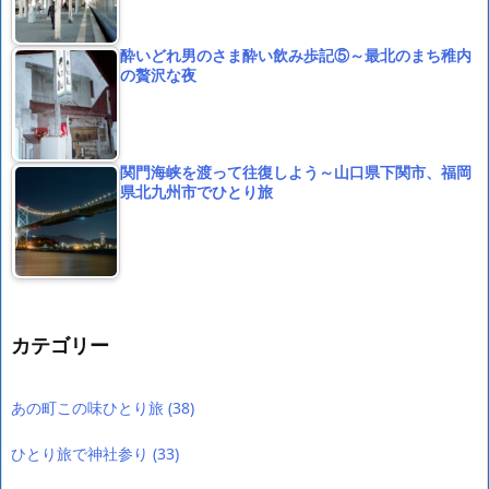
酔いどれ男のさま酔い飲み歩記⑤～最北のまち稚内
の贅沢な夜
関門海峡を渡って往復しよう～山口県下関市、福岡
県北九州市でひとり旅
カテゴリー
あの町この味ひとり旅
(38)
ひとり旅で神社参り
(33)