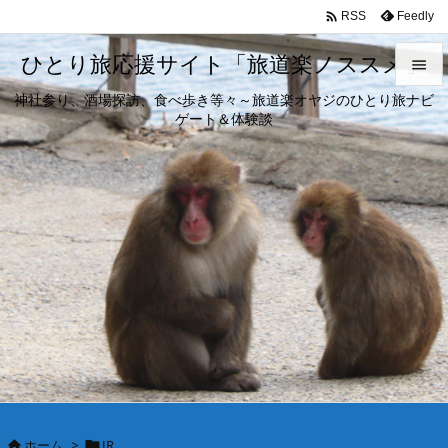

Feedly
RSS
ひとり旅応援サイト「旅道楽ノススメ」

神社参り、酒場探訪、食べ歩き等々～旅道楽オヤジのひとり旅ナビ

ゲート＆体験談
メニュ

サイド

前へ

次へ

検索
ホーム
>
JR

