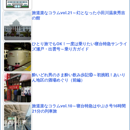
旅道楽なコラムvol.21～幻となった小田川温泉秀吉
の館
ひとり旅でもOK！一度は乗りたい寝台特急サンライ
ズ瀬戸・出雲号～乗り方ガイド
酔いどれ男のさま酔い飲み歩記⑩～初挑戦！あいり
ん地区の酒場めぐり（前編）
旅道楽なコラムvol.10～寝台特急はやぶさ号16時間
21分の列車旅