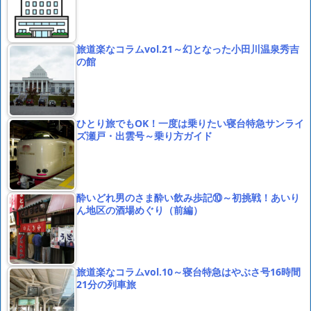
旅道楽なコラムvol.21～幻となった小田川温泉秀吉
の館
ひとり旅でもOK！一度は乗りたい寝台特急サンライ
ズ瀬戸・出雲号～乗り方ガイド
酔いどれ男のさま酔い飲み歩記⑩～初挑戦！あいり
ん地区の酒場めぐり（前編）
旅道楽なコラムvol.10～寝台特急はやぶさ号16時間
21分の列車旅