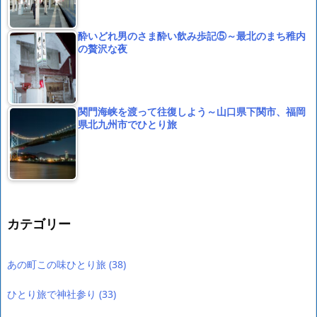
酔いどれ男のさま酔い飲み歩記⑤～最北のまち稚内
の贅沢な夜
関門海峡を渡って往復しよう～山口県下関市、福岡
県北九州市でひとり旅
カテゴリー
あの町この味ひとり旅
(38)
ひとり旅で神社参り
(33)