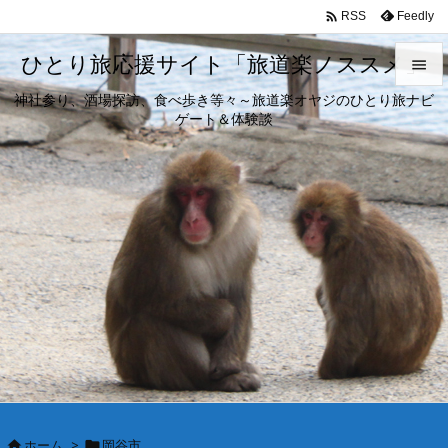

Feedly
RSS
ひとり旅応援サイト「旅道楽ノススメ」

神社参り、酒場探訪、食べ歩き等々～旅道楽オヤジのひとり旅ナビ

ゲート＆体験談
メニュ

サイド

前へ

次へ

検索
ホーム
>
岡谷市

