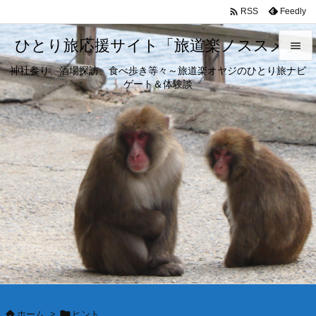

Feedly
RSS
ひとり旅応援サイト「旅道楽ノススメ」

神社参り、酒場探訪、食べ歩き等々～旅道楽オヤジのひとり旅ナビ

ゲート＆体験談
メニュ

サイド

前へ

次へ

検索
ホーム
>
ヒント

