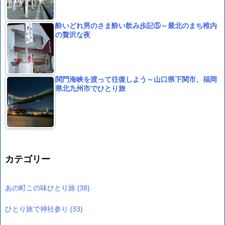
酔いどれ男のさま酔い飲み歩記⑤～最北のまち稚内
の贅沢な夜
関門海峡を渡って往復しよう～山口県下関市、福岡
県北九州市でひとり旅
カテゴリー
あの町この味ひとり旅
(38)
ひとり旅で神社参り
(33)