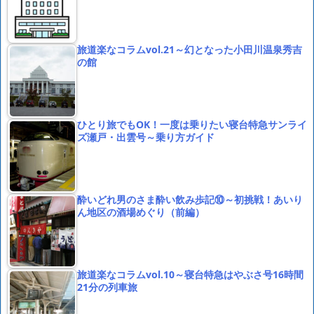
旅道楽なコラムvol.21～幻となった小田川温泉秀吉
の館
ひとり旅でもOK！一度は乗りたい寝台特急サンライ
ズ瀬戸・出雲号～乗り方ガイド
酔いどれ男のさま酔い飲み歩記⑩～初挑戦！あいり
ん地区の酒場めぐり（前編）
旅道楽なコラムvol.10～寝台特急はやぶさ号16時間
21分の列車旅