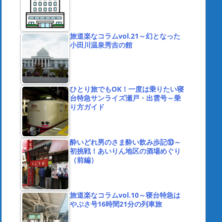
旅道楽なコラムvol.21～幻となった
小田川温泉秀吉の館
ひとり旅でもOK！一度は乗りたい寝
台特急サンライズ瀬戸・出雲号～乗
り方ガイド
酔いどれ男のさま酔い飲み歩記⑩～
初挑戦！あいりん地区の酒場めぐり
（前編）
旅道楽なコラムvol.10～寝台特急は
やぶさ号16時間21分の列車旅