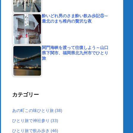
酔いどれ男のさま酔い飲み歩記⑤～
最北のまち稚内の贅沢な夜
関門海峡を渡って往復しよう～山口
県下関市、福岡県北九州市でひとり
旅
カテゴリー
あの町この味ひとり旅
(38)
ひとり旅で神社参り
(33)
ひとり旅で飲み歩き
(46)