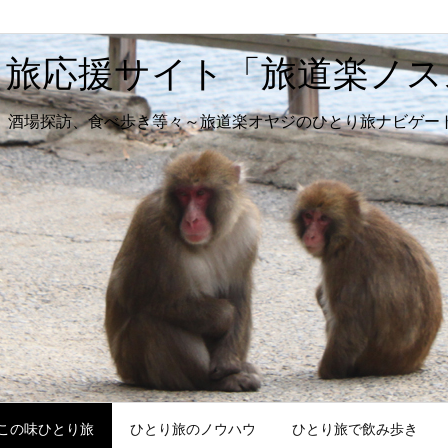
り旅応援サイト「旅道楽ノス
、酒場探訪、食べ歩き等々～旅道楽オヤジのひとり旅ナビゲー
この味ひとり旅
ひとり旅のノウハウ
ひとり旅で飲み歩き