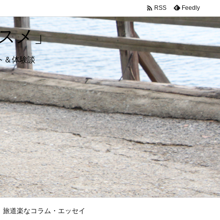

Feedly
RSS
スメ」
ト＆体験談
旅道楽なコラム・エッセイ