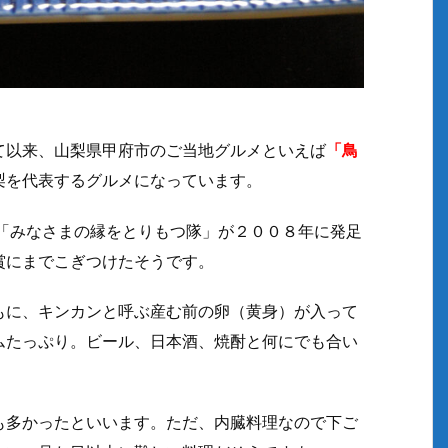
て以来、山梨県甲府市のご当地グルメといえば
「鳥
梨を代表するグルメになっています。
る「みなさまの縁をとりもつ隊」が２００８年に発足
賞にまでこぎつけたそうです。
もに、キンカンと呼ぶ産む前の卵（黄身）が入って
ムたっぷり。ビール、日本酒、焼酎と何にでも合い
も多かったといいます。ただ、内臓料理なので下ご