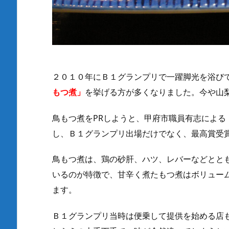
２０１０年にＢ１グランプリで一躍脚光を浴び
もつ煮」
を挙げる方が多くなりました。今や山
鳥もつ煮をPRしようと、甲府市職員有志によ
し、Ｂ１グランプリ出場だけでなく、最高賞受
鳥もつ煮は、
鶏の砂肝、ハツ、レバーなどとと
いるのが特徴
で、甘辛く煮たもつ煮はボリュー
ます。
Ｂ１グランプリ当時は便乗して提供を始める店