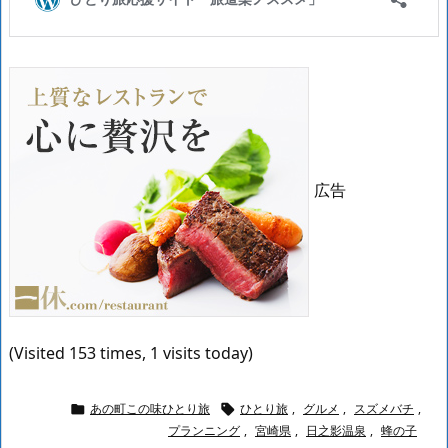
広告
(Visited 153 times, 1 visits today)
あの町この味ひとり旅
ひとり旅
,
グルメ
,
スズメバチ
,


プランニング
,
宮崎県
,
日之影温泉
,
蜂の子