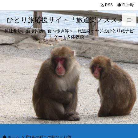

Feedly
RSS
ひとり旅応援サイト「旅道楽ノススメ」

神社参り、酒場探訪、食べ歩き等々～旅道楽オヤジのひとり旅ナビ

ゲート＆体験談
メニュ

サイド

前へ

次へ

検索
ホーム
>
あの町この味ひとり旅

