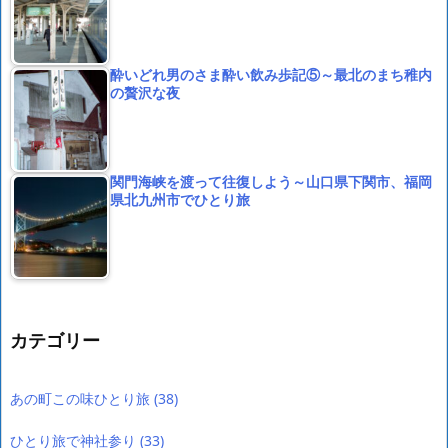
酔いどれ男のさま酔い飲み歩記⑤～最北のまち稚内
の贅沢な夜
関門海峡を渡って往復しよう～山口県下関市、福岡
県北九州市でひとり旅
カテゴリー
あの町この味ひとり旅
(38)
ひとり旅で神社参り
(33)