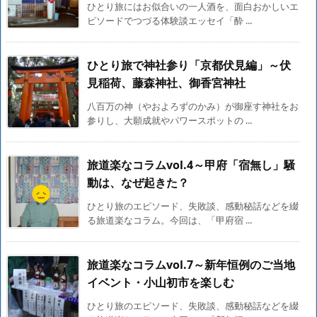
ひとり旅にはお似合いの一人酒を、面白おかしいエ
ピソードでつづる体験談エッセイ「酔 ...
ひとり旅で神社参り「京都伏見編」～伏
見稲荷、藤森神社、御香宮神社
八百万の神（やおよろずのかみ）が御座す神社をお
参りし、大願成就やパワースポットの ...
旅道楽なコラムvol.4～甲府「宿無し」騒
動は、なぜ起きた？
ひとり旅のエピソード、失敗談、感動秘話などを綴
る旅道楽なコラム。今回は、「甲府宿 ...
旅道楽なコラムvol.7～新年恒例のご当地
イベント・小山初市を楽しむ
ひとり旅のエピソード、失敗談、感動秘話などを綴