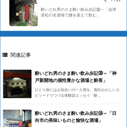
酔いどれ男のさま酔い飲み歩記㊳～「会津
若松の名酒場で腰を据えて飲む」
関連記事

酔いどれ男のさま酔い飲み歩記㊴～「神
戸新開地の個性豊かな酒場と酔客」
ひとり旅にはお似合いの一人酒を、面白おかしいエ
ピソードでつづる体験談エッセイ「酔 ...
酔いどれ男のさま酔い飲み歩記㉞～「日
向市の美味いものと愉快な酒場」