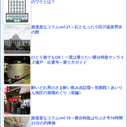
のワケとは？
旅道楽なコラムvol.21～幻となった小田川温泉秀吉
の館
ひとり旅でもOK！一度は乗りたい寝台特急サンライ
ズ瀬戸・出雲号～乗り方ガイド
酔いどれ男のさま酔い飲み歩記⑩～初挑戦！あいり
ん地区の酒場めぐり（前編）
旅道楽なコラムvol.10～寝台特急はやぶさ号16時間
21分の列車旅