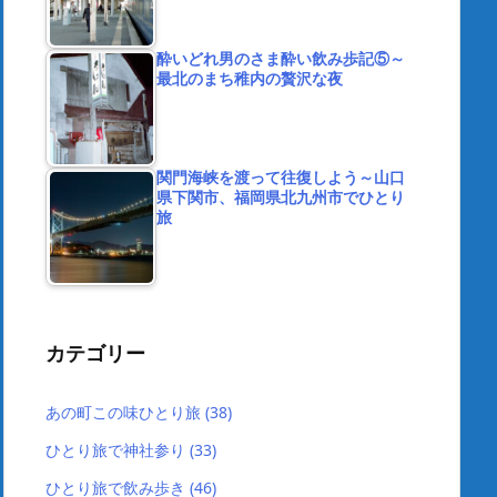
酔いどれ男のさま酔い飲み歩記⑤～
最北のまち稚内の贅沢な夜
関門海峡を渡って往復しよう～山口
県下関市、福岡県北九州市でひとり
旅
カテゴリー
あの町この味ひとり旅
(38)
ひとり旅で神社参り
(33)
ひとり旅で飲み歩き
(46)