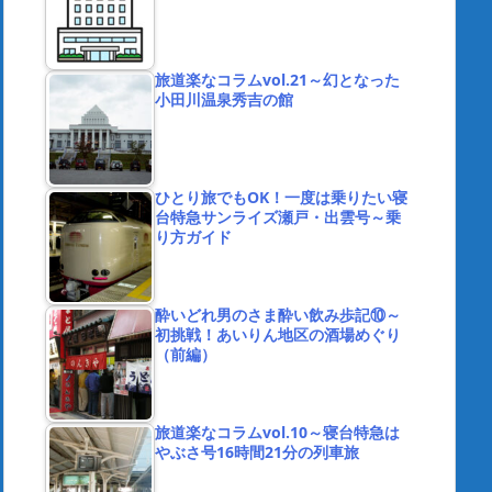
旅道楽なコラムvol.21～幻となった
小田川温泉秀吉の館
ひとり旅でもOK！一度は乗りたい寝
台特急サンライズ瀬戸・出雲号～乗
り方ガイド
酔いどれ男のさま酔い飲み歩記⑩～
初挑戦！あいりん地区の酒場めぐり
（前編）
旅道楽なコラムvol.10～寝台特急は
やぶさ号16時間21分の列車旅