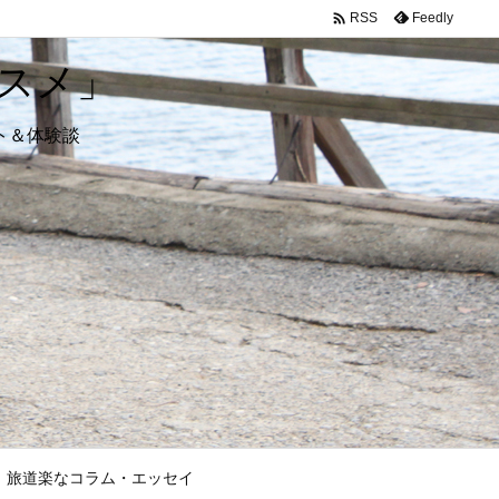

Feedly
RSS
スメ」
ト＆体験談
旅道楽なコラム・エッセイ