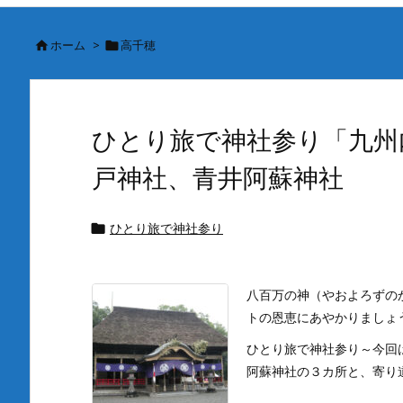
ホーム
>
高千穂


ひとり旅で神社参り「九州
戸神社、青井阿蘇神社
ひとり旅で神社参り

八百万の神（やおよろずの
トの恩恵にあやかりましょ
ひとり旅で神社参り～今回
阿蘇神社の３カ所と、寄り