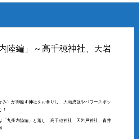
内陸編」～高千穂神社、天岩
かみ）が御座す神社をお参りし、大願成就やパワースポッ
う！
は「九州内陸編」と題し、高千穂神社、天岩戸神社、青井
道