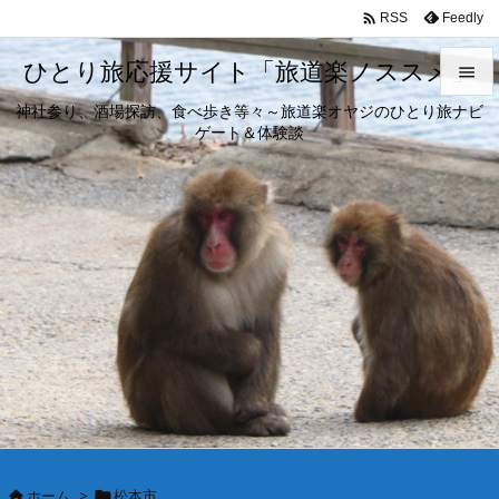

Feedly
RSS
ひとり旅応援サイト「旅道楽ノススメ」

神社参り、酒場探訪、食べ歩き等々～旅道楽オヤジのひとり旅ナビ

ゲート＆体験談
メニュ

サイド

前へ

次へ

検索
ホーム
>
松本市

