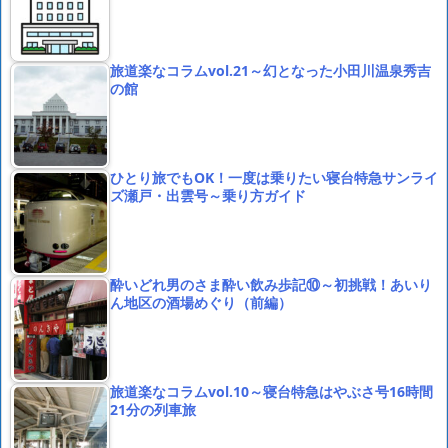
旅道楽なコラムvol.21～幻となった小田川温泉秀吉
の館
ひとり旅でもOK！一度は乗りたい寝台特急サンライ
ズ瀬戸・出雲号～乗り方ガイド
酔いどれ男のさま酔い飲み歩記⑩～初挑戦！あいり
ん地区の酒場めぐり（前編）
旅道楽なコラムvol.10～寝台特急はやぶさ号16時間
21分の列車旅