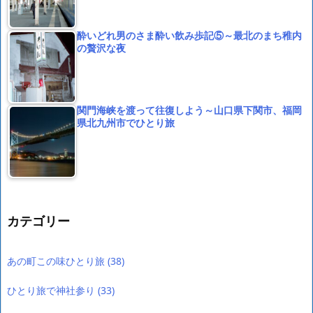
酔いどれ男のさま酔い飲み歩記⑤～最北のまち稚内
の贅沢な夜
関門海峡を渡って往復しよう～山口県下関市、福岡
県北九州市でひとり旅
カテゴリー
あの町この味ひとり旅
(38)
ひとり旅で神社参り
(33)