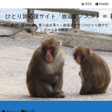

Feedly
RSS
ひとり旅応援サイト「旅道楽ノススメ」

神社参り、酒場探訪、食べ歩き等々～旅道楽オヤジのひとり旅ナビ

ゲート＆体験談
メニュ

サイド

前へ

次へ

検索
ホーム
>
松山市

