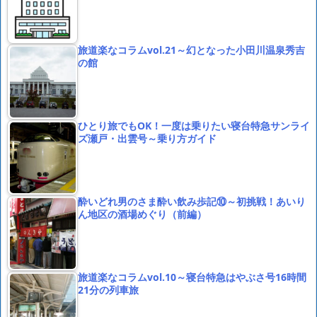
旅道楽なコラムvol.21～幻となった小田川温泉秀吉
の館
ひとり旅でもOK！一度は乗りたい寝台特急サンライ
ズ瀬戸・出雲号～乗り方ガイド
酔いどれ男のさま酔い飲み歩記⑩～初挑戦！あいり
ん地区の酒場めぐり（前編）
旅道楽なコラムvol.10～寝台特急はやぶさ号16時間
21分の列車旅