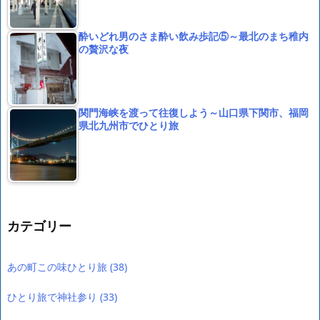
酔いどれ男のさま酔い飲み歩記⑤～最北のまち稚内
の贅沢な夜
関門海峡を渡って往復しよう～山口県下関市、福岡
県北九州市でひとり旅
カテゴリー
あの町この味ひとり旅
(38)
ひとり旅で神社参り
(33)