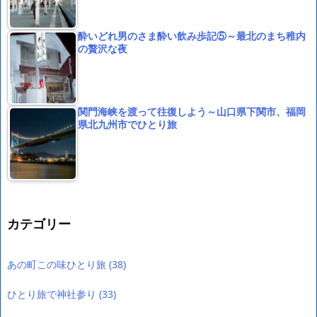
酔いどれ男のさま酔い飲み歩記⑤～最北のまち稚内
の贅沢な夜
関門海峡を渡って往復しよう～山口県下関市、福岡
県北九州市でひとり旅
カテゴリー
あの町この味ひとり旅
(38)
ひとり旅で神社参り
(33)