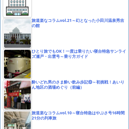
旅道楽なコラムvol.21～幻となった小田川温泉秀吉
の館
ひとり旅でもOK！一度は乗りたい寝台特急サンライ
ズ瀬戸・出雲号～乗り方ガイド
酔いどれ男のさま酔い飲み歩記⑩～初挑戦！あいり
ん地区の酒場めぐり（前編）
旅道楽なコラムvol.10～寝台特急はやぶさ号16時間
21分の列車旅