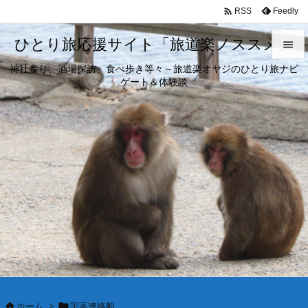

Feedly
RSS
ひとり旅応援サイト「旅道楽ノススメ」

神社参り、酒場探訪、食べ歩き等々～旅道楽オヤジのひとり旅ナビ

ゲート＆体験談
メニュ

サイド

前へ

次へ

検索
ホーム
>
宇高連絡船

