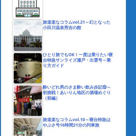
旅道楽なコラムvol.21～幻となった
小田川温泉秀吉の館
ひとり旅でもOK！一度は乗りたい寝
台特急サンライズ瀬戸・出雲号～乗
り方ガイド
酔いどれ男のさま酔い飲み歩記⑩～
初挑戦！あいりん地区の酒場めぐり
（前編）
旅道楽なコラムvol.10～寝台特急は
やぶさ号16時間21分の列車旅