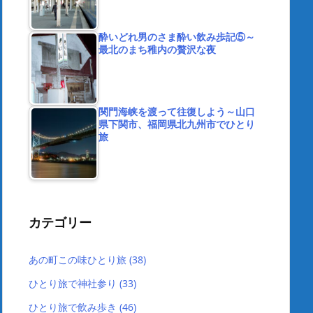
酔いどれ男のさま酔い飲み歩記⑤～
最北のまち稚内の贅沢な夜
関門海峡を渡って往復しよう～山口
県下関市、福岡県北九州市でひとり
旅
カテゴリー
あの町この味ひとり旅
(38)
ひとり旅で神社参り
(33)
ひとり旅で飲み歩き
(46)