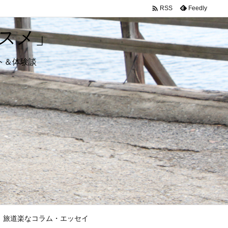

Feedly
RSS
スメ」
ト＆体験談
旅道楽なコラム・エッセイ