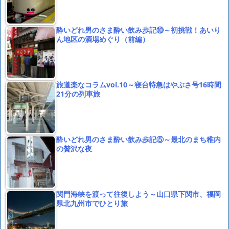
酔いどれ男のさま酔い飲み歩記⑩～初挑戦！あいり
ん地区の酒場めぐり（前編）
旅道楽なコラムvol.10～寝台特急はやぶさ号16時間
21分の列車旅
酔いどれ男のさま酔い飲み歩記⑤～最北のまち稚内
の贅沢な夜
関門海峡を渡って往復しよう～山口県下関市、福岡
県北九州市でひとり旅