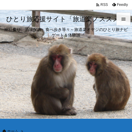

Feedly
RSS
ひとり旅応援サイト「旅道楽ノススメ」

神社参り、酒場探訪、食べ歩き等々～旅道楽オヤジのひとり旅ナビ

ゲート＆体験談
メニュ

サイド

前へ

次へ

検索
ホーム
>
