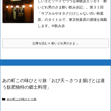
しいエピソードでつづる体験談エッセイ「酔
いどれ男のさま酔い飲み歩記」。第３１回
「サブカルやオタクだけじゃない渋い秋葉
原」のタイトルで、東京秋葉原の酒場を掲載
します。
※飲み歩
記事を読む
酔いどれ男のさま ...
あの町この味ひとり旅「おび天～さつま揚げとは違
う飫肥独特の郷土料理」
あの町この味ひとり旅
