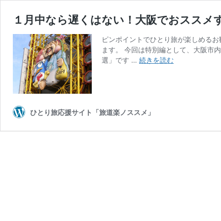
１月中なら遅くはない！大阪でおススメ
ピンポイントでひとり旅が楽しめるお
ます。 今回は特別編として、大阪市
１
選」です …
続きを読む
月
中
な
ら
遅
ひとり旅応援サイト「旅道楽ノススメ」
く
は
な
い！
大
阪
で
お
ス
ス