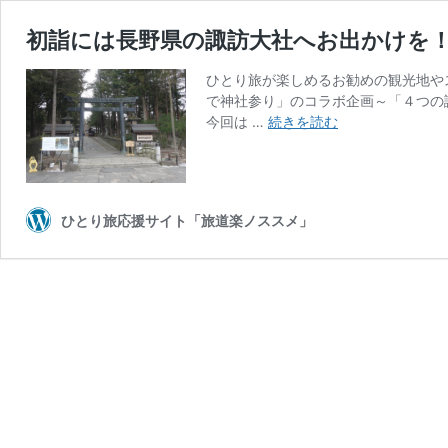
初詣には長野県の諏訪大社へお出かけを
ひとり旅が楽しめるお勧めの観光地や
で神社参り」のコラボ企画～「４つの
初
今回は …
続きを読む
詣
に
は
長
ひとり旅応援サイト「旅道楽ノススメ」
野
県
の
諏
訪
大
社
へ
お
出
か